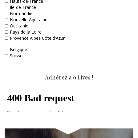
☐
Hauts-de-France
☐
Ile-de-France
☐
Normandie
☐
Nouvelle-Aquitaine
☐
Occitanie
☐
Pays de la Loire
☐
Provence Alpes Côte d’Azur
☐
Belgique
☐
Suisse
Adhérez à 9 Lives !