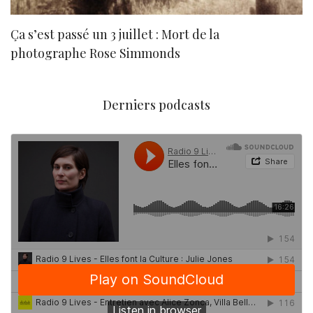
Ça s’est passé un 3 juillet : Mort de la
N
photographe Rose Simmonds
Derniers podcasts