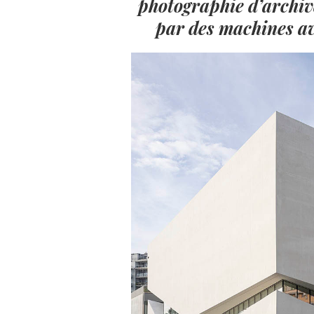
photographie d
’
archiv
par des machines av