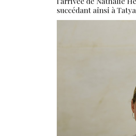
l’arrivée de Nathalie He
succédant ainsi à Taty