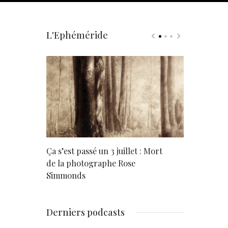
L'Ephéméride
rd
Ça s’est passé un 3 juillet : Mort
Né un 2 juil
de la photographe Rose
Simmonds
Derniers podcasts