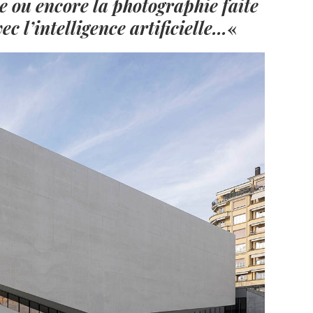
e ou encore la photographie faite
ec l
’
intelligence artificielle…
«