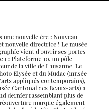
s une nouvelle ère : Nouveau
t nouvelle directrice ! Le musée
graphie vient d’ouvrir ses portes
eu : Plateforme 10, un pôle
œur de la ville de Lausanne. Le
hoto Elysée et du Mudac (musée
Né un 2 juillet : André Kertész
Né un 1er juillet : Léona
Misonne
’arts appliqués contemporains),
sée Cantonal des Beaux-arts) a
nd dernier rassemblant plus de
e réouverture marque également