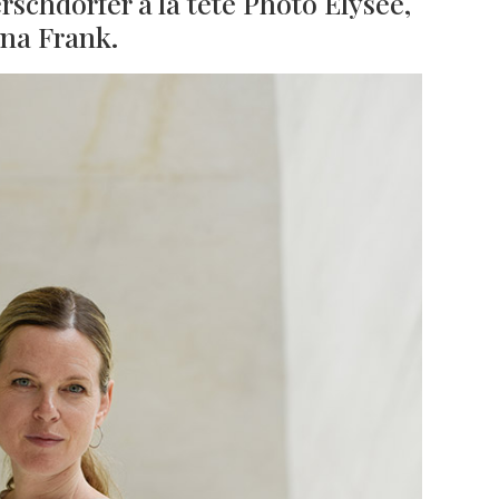
rschdorfer à la tête Photo Elysée,
ana Frank.