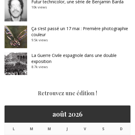
Futur technicolor, une série de Benjamin Barda
10k views
Ça s’est passé un 17 mai : Première photographie
couleur
9.5k views
La Guerre Civile espagnole dans une double
exposition
8.7k views
Retrouvez une édition !
août 2026
L
M
M
J
V
S
D