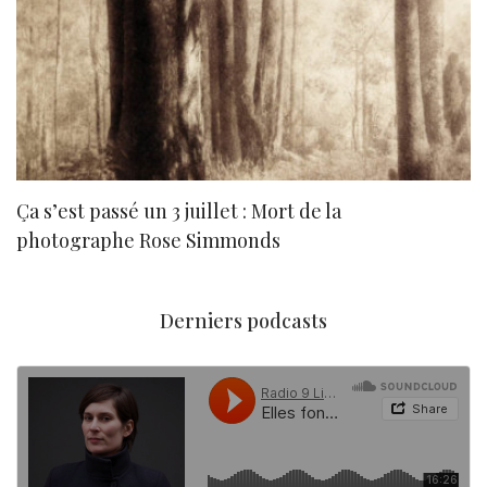
Ça s’est passé un 3 juillet : Mort de la
N
photographe Rose Simmonds
Derniers podcasts