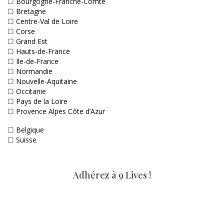
☐
Bourgogne-Franche-Comté
☐
Bretagne
☐
Centre-Val de Loire
☐
Corse
☐
Grand Est
☐
Hauts-de-France
☐
Ile-de-France
☐
Normandie
☐
Nouvelle-Aquitaine
☐
Occitanie
☐
Pays de la Loire
☐
Provence Alpes Côte d’Azur
☐
Belgique
☐
Suisse
Adhérez à 9 Lives !