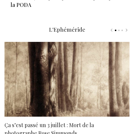
la PODA
L'Ephéméride
Ça s’est passé un 3 juillet : Mort de la
N
photographe Rose Simmonds