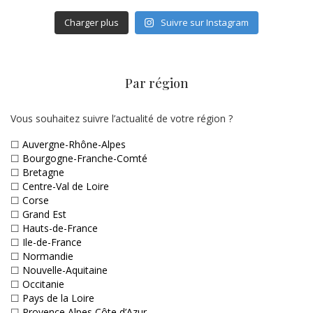
Charger plus
Suivre sur Instagram
Par région
Vous souhaitez suivre l’actualité de votre région ?
☐
Auvergne-Rhône-Alpes
☐
Bourgogne-Franche-Comté
☐
Bretagne
☐
Centre-Val de Loire
☐
Corse
☐
Grand Est
☐
Hauts-de-France
☐
Ile-de-France
☐
Normandie
☐
Nouvelle-Aquitaine
☐
Occitanie
☐
Pays de la Loire
☐
Provence Alpes Côte d’Azur