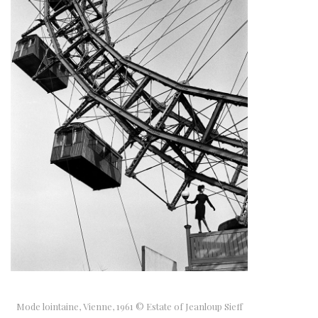
Mode lointaine, Vienne, 1961 © Estate of Jeanloup Sieff