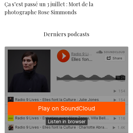
Ça s’est passé un 3 juillet : Mort de la
N
photographe Rose Simmonds
Derniers podcasts