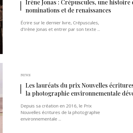
Irène Jonas : Crépuscules, une histoire 
nominations et de renaissances
Écrire sur le dernier livre, Crépuscules,
d’Irène Jonas et entrer par son texte ...
Né un 2 juillet : André Kertész
Né un 1er juillet : Léona
Misonne
NEWS
Les lauréats du prix Nouvelles écriture
la photographie environnementale dévo
Depuis sa création en 2016, le Prix
Nouvelles écritures de la photographie
environnementale ...