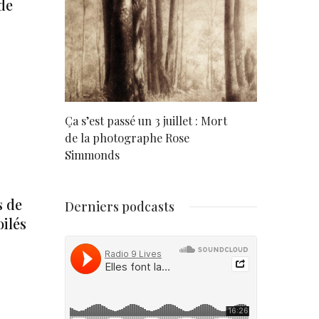
de
rd
Ça s’est passé un 3 juillet : Mort
Né un 2 juil
de la photographe Rose
Simmonds
s de
Derniers podcasts
ilés