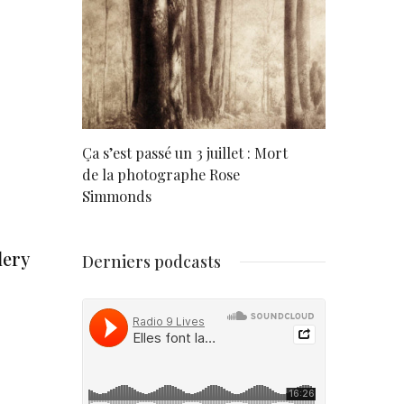
rd
Ça s’est passé un 3 juillet : Mort
Né un 2 juil
de la photographe Rose
Simmonds
lery
Derniers podcasts