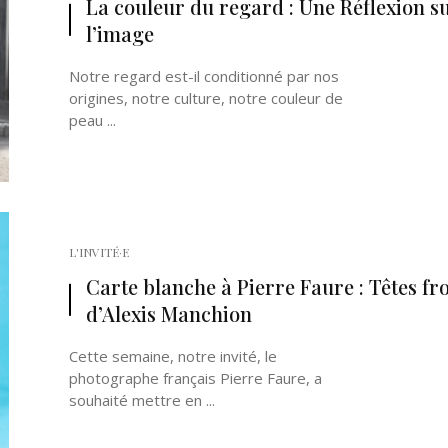
La couleur du regard : Une Réflexion s
l’image
Notre regard est-il conditionné par nos
origines, notre culture, notre couleur de
peau ...
Né un 2 juillet : André Kertész
Né un 1er juillet : Léona
Misonne
L'INVITÉ·E
Carte blanche à Pierre Faure : Têtes fr
d’Alexis Manchion
Cette semaine, notre invité, le
photographe français Pierre Faure, a
souhaité mettre en ...