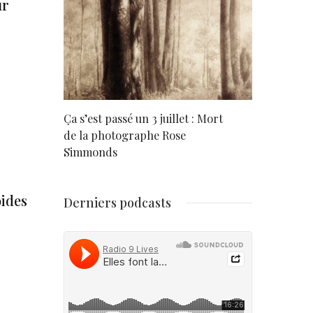
ur
rd
Ça s’est passé un 3 juillet : Mort
Né un 2 juil
de la photographe Rose
Simmonds
oides
Derniers podcasts