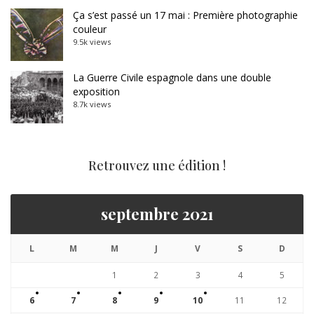
Ça s’est passé un 17 mai : Première photographie
couleur
9.5k views
La Guerre Civile espagnole dans une double
exposition
8.7k views
Retrouvez une édition !
septembre 2021
L
M
M
J
V
S
D
1
2
3
4
5
6
7
8
9
10
11
12