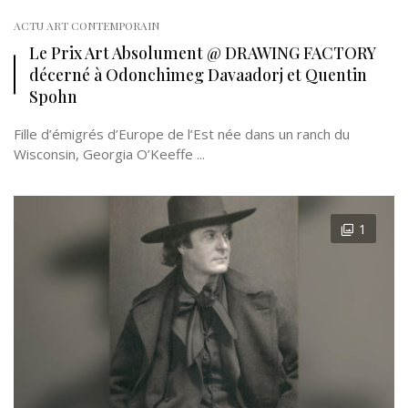
ACTU ART CONTEMPORAIN
Le Prix Art Absolument @ DRAWING FACTORY
décerné à Odonchimeg Davaadorj et Quentin
Spohn
Fille d’émigrés d’Europe de l’Est née dans un ranch du
Wisconsin, Georgia O’Keeffe ...
1