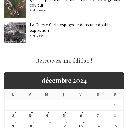
couleur
9.5k views
La Guerre Civile espagnole dans une double
exposition
8.7k views
Retrouvez une édition !
décembre 2024
L
M
M
J
V
S
D
1
2
3
4
5
6
7
8
9
10
11
12
13
14
15