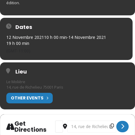
édition.
Dates
12 Novembre 2021
10 h 00 min
-
14 Novembre 2021
19 h 00 min
(GMT-11:00)
Lieu
Le Molière
14, rue de Richelieu 75001 Paris
OTHER EVENTS
Get
Address - 5ème édition a ppr oc he [p
Destination Address - 5ème éditi
Directions