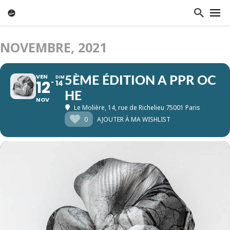
NOVEMBRE, 2021
VEN
DIM
5ÈME ÉDITION A PPR OC
12
14
HE
NOV
Le Molière
, 14, rue de Richelieu 75001 Paris
0
AJOUTER À MA WISHLIST