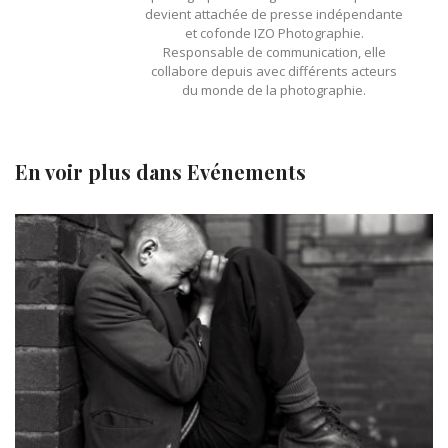
devient attachée de presse indépendante
et cofonde IZO Photographie.
Responsable de communication, elle
collabore depuis avec différents acteurs
du monde de la photographie.
En voir plus dans
Evénements