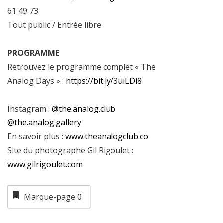
61 49 73
Tout public / Entrée libre
PROGRAMME
Retrouvez le programme complet « The
Analog Days » :
https://bit.ly/3uiLDi8
Instagram :
@the.analog.club
@the.analog.gallery
En savoir plus :
www.theanalogclub.co
Site du photographe Gil Rigoulet :
www.gilrigoulet.com
Marque-page
0