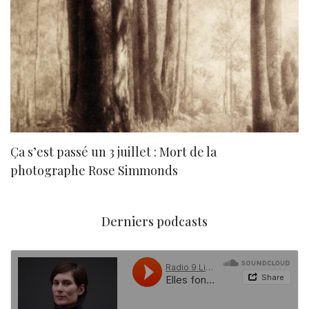
Ça s’est passé un 3 juillet : Mort de la
N
photographe Rose Simmonds
Derniers podcasts