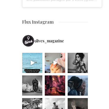
Flux Instagram
9lives_magazine