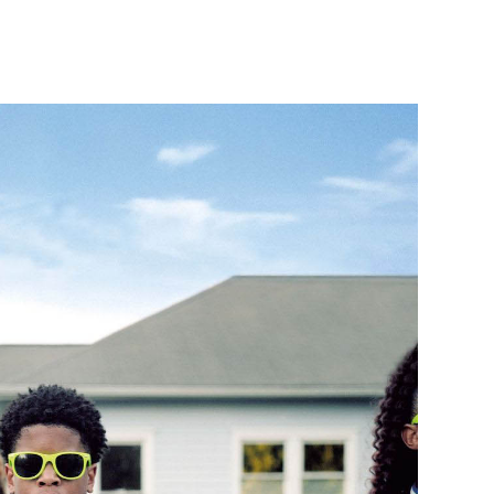
Né un 2 juillet : André Kertész
Né un 1er juillet : Léona
Misonne