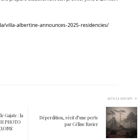
illa/villa-albertine-announces-2025-residencies/
ARTICLE SUIVANT
e Gajate : la
Déperdition, récit d’une perte
 BZH PHOTO
par Céline Ravier
 LYONS