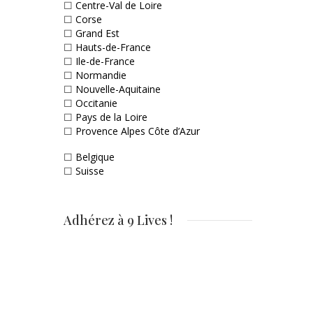
☐
Centre-Val de Loire
☐
Corse
☐
Grand Est
☐
Hauts-de-France
☐
Ile-de-France
☐
Normandie
☐
Nouvelle-Aquitaine
☐
Occitanie
☐
Pays de la Loire
☐
Provence Alpes Côte d’Azur
☐
Belgique
☐
Suisse
Adhérez à 9 Lives !