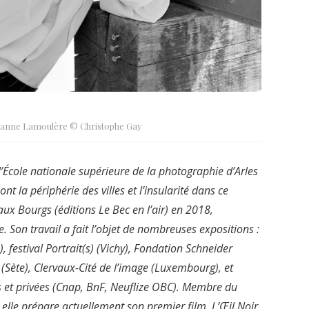
ohanne Lamoulère © Christophe Gay
École nationale supérieure de la photographie d’Arles
t la périphérie des villes et l’insularité dans ce
Faux Bourgs (éditions Le Bec en l’air) en 2018,
e. Son travail a fait l’objet de nombreuses expositions :
 festival Portrait(s) (Vichy), Fondation Schneider
s (Sète), Clervaux-Cité de l’image (Luxembourg), et
s et privées (Cnap, BnF, Neuflize OBC). Membre du
 elle prépare actuellement son premier film, L’Œil Noir.