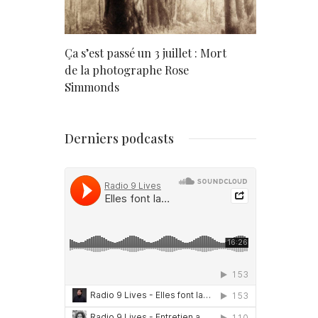
rd
Ça s’est passé un 3 juillet : Mort
Né un 2 juil
de la photographe Rose
Simmonds
Derniers podcasts