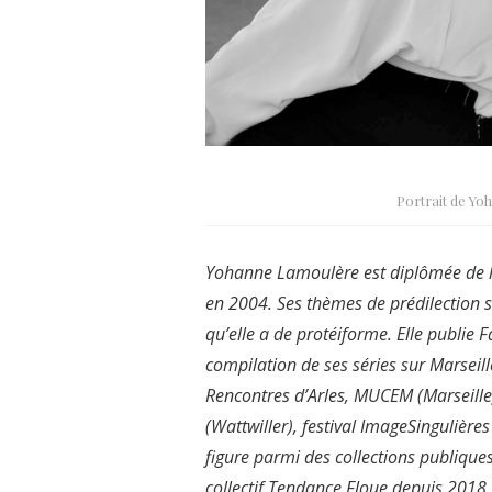
Portrait de Y
Yohanne Lamoulère est diplômée de l’
en 2004. Ses thèmes de prédilection son
qu’elle a de protéiforme. Elle publie 
compilation de ses séries sur Marseill
Rencontres d’Arles, MUCEM (Marseille),
(Wattwiller), festival ImageSingulière
figure parmi des collections publique
collectif Tendance Floue depuis 2018,