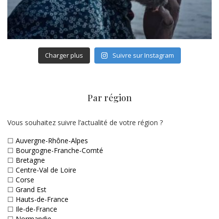
Charger plus
Suivre sur Instagram
Par région
Vous souhaitez suivre l’actualité de votre région ?
☐
Auvergne-Rhône-Alpes
☐
Bourgogne-Franche-Comté
☐
Bretagne
☐
Centre-Val de Loire
☐
Corse
☐
Grand Est
☐
Hauts-de-France
☐
Ile-de-France
☐
Normandie