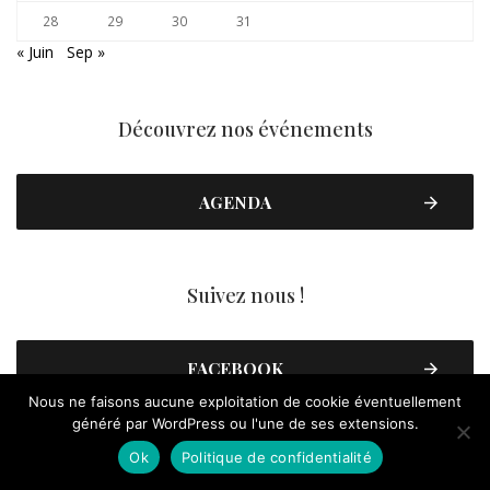
28
29
30
31
« Juin
Sep »
Découvrez nos événements
AGENDA
Suivez nous !
FACEBOOK
Nous ne faisons aucune exploitation de cookie éventuellement
généré par WordPress ou l'une de ses extensions.
YOUTUBE
Ok
Politique de confidentialité