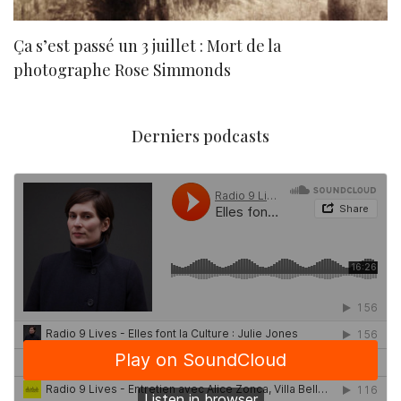
Ça s’est passé un 3 juillet : Mort de la
N
photographe Rose Simmonds
Derniers podcasts