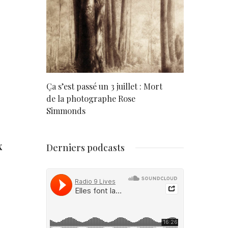
rd
Ça s’est passé un 3 juillet : Mort
Né un 2 juil
de la photographe Rose
Simmonds
x
Derniers podcasts