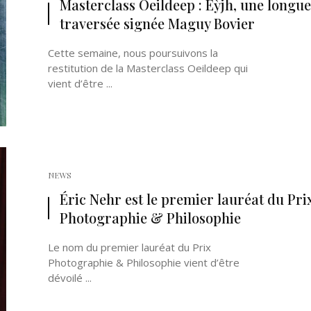
Masterclass Oeildeep : Eỳjh, une longue
traversée signée Maguy Bovier
Cette semaine, nous poursuivons la
restitution de la Masterclass Oeildeep qui
vient d’être ...
Né un 2 juillet : André Kertész
Né un 1er juillet : Léona
Misonne
NEWS
Éric Nehr est le premier lauréat du Pri
Photographie & Philosophie
Le nom du premier lauréat du Prix
Photographie & Philosophie vient d’être
dévoilé ...