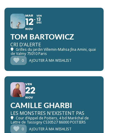
MAR
VEN
12
13
DÉC
NOV
TOM BARTOWICZ
CRI D'ALERTE
Grilles du jardin Villemin-Mahsa Jîna Amini
, quai
de Valmy 75010 Paris
0
AJOUTER À MA WISHLIST
VEN
22
NOV
CAMILLE GHARBI
LES MONSTRES N'EXISTENT PAS
Cour d'Appel de Poitiers
, 4 bd Maréchal de
Lattre de Tassigny CS30527 86000 POITIERS
0
AJOUTER À MA WISHLIST