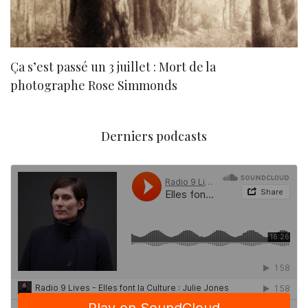
Ça s’est passé un 3 juillet : Mort de la
N
photographe Rose Simmonds
Derniers podcasts