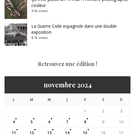
couleur
9.5k views
La Guerre Civile espagnole dans une double
exposition
8.7k views
Retrouvez une édition !
novembre 2024
L
M
M
J
V
S
D
1
2
3
4
5
6
7
8
9
10
11
12
13
14
15
16
17