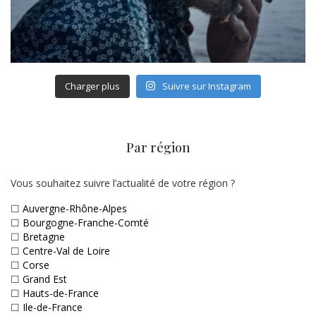
Charger plus
Suivre sur Instagram
Par région
Vous souhaitez suivre l’actualité de votre région ?
☐
Auvergne-Rhône-Alpes
☐
Bourgogne-Franche-Comté
☐
Bretagne
☐
Centre-Val de Loire
☐
Corse
☐
Grand Est
☐
Hauts-de-France
☐
Ile-de-France