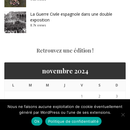
La Guerre Civile espagnole dans une double
exposition
8.7k views
Retrouvez une édition !
novembre 2024
L
M
M
J
V
S
D
1
2
3
4
5
6
7
8
9
10
Nous ne faisons aucune exploitation de cookie éventuellement
généré par WordPress ou l'une de ses extensions.
11
12
13
14
15
16
17
Ok
Politique de confidentialité
18
19
20
21
22
23
24