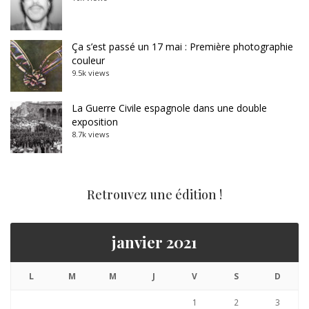
Ça s’est passé un 17 mai : Première photographie
couleur
9.5k views
La Guerre Civile espagnole dans une double
exposition
8.7k views
Retrouvez une édition !
janvier 2021
L
M
M
J
V
S
D
1
2
3