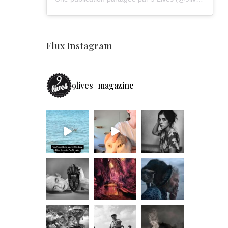
Flux Instagram
9lives_magazine