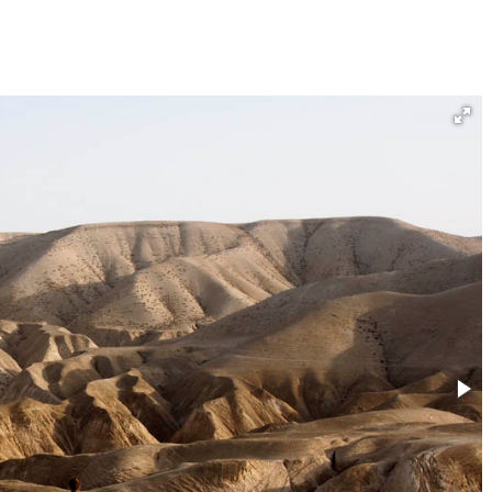
Né un 2 juillet : André Kertész
Né un 1er juillet : Léona
Misonne