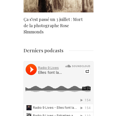
rd
Ça s’est passé un 3 juillet : Mort
Né un 2 juil
de la photographe Rose
Simmonds
Derniers podcasts