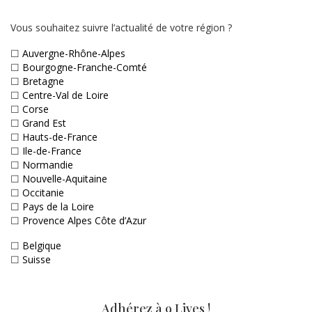
Vous souhaitez suivre l’actualité de votre région ?
☐
Auvergne-Rhône-Alpes
☐
Bourgogne-Franche-Comté
☐
Bretagne
☐
Centre-Val de Loire
☐
Corse
☐
Grand Est
☐
Hauts-de-France
☐
Ile-de-France
☐
Normandie
☐
Nouvelle-Aquitaine
☐
Occitanie
☐
Pays de la Loire
☐
Provence Alpes Côte d’Azur
☐
Belgique
☐
Suisse
Adhérez à 9 Lives !