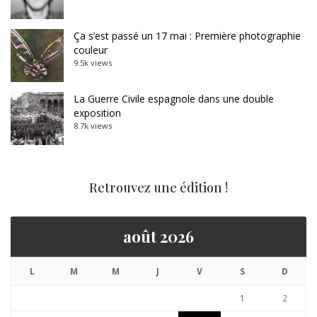
Ça s’est passé un 17 mai : Première photographie
couleur
9.5k views
La Guerre Civile espagnole dans une double
exposition
8.7k views
Retrouvez une édition !
août 2026
L
M
M
J
V
S
D
1
2