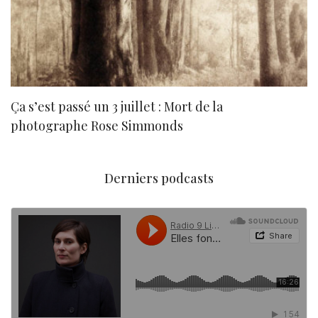
Ça s’est passé un 3 juillet : Mort de la
N
photographe Rose Simmonds
Derniers podcasts