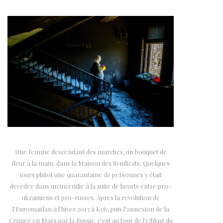
Une femme descendant des marches, un bouquet de
fleur à la main, dans la Maison des Syndicats. Quelques
jours plutot une quarantaine de personnes y était
decedee dans un incendie à la suite de heurts entre pro-
ukrainiens et pro-russes. Apres la revolution de
l’Euromaidan à l’hiver 2013 à Kyiv, puis l’annexion de la
Crimee en Mars par la Russie, c’est au tour de l’Oblast du