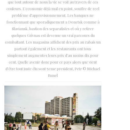
que tout autour de nous la vie se voit au travers de ces
couleurs. L’economie déjà mal en point, souffre de reel
problème d’approvisionnement. Les banques ne
fonctionnant que sporadiquement a Donetsk comme à
Slaviansk, bastion des separatistes et où y retirer
quelques Grivnas est devenue un vrai parcours du
combattant. Les magasins affichent des prix au rabais un
partout également et les restaurants ont tous
simplement augmentes leurs prix d’au moins dix pour
cent. Quelle avenir donc pour ce pays alors que vient
d’être tout juste élu sont 5eme president, Petr © Michael
Bunel