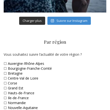
Charger plus
Suivre sur Instagram
Par région
Vous souhaitez suivre l’actualité de votre région ?
☐
Auvergne-Rhône-Alpes
☐
Bourgogne-Franche-Comté
☐
Bretagne
☐
Centre-Val de Loire
☐
Corse
☐
Grand Est
☐
Hauts-de-France
☐
Ile-de-France
☐
Normandie
☐
Nouvelle-Aquitaine