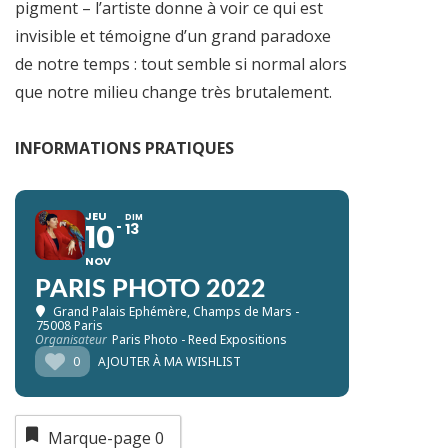
pigment – l’artiste donne à voir ce qui est
invisible et témoigne d’un grand paradoxe
de notre temps : tout semble si normal alors
que notre milieu change très brutalement.
INFORMATIONS PRATIQUES
JEU
DIM
10
13
NOV
PARIS PHOTO 2022
Grand Palais Ephémère
, Champs de Mars -
75008 Paris
Organisateur
Paris Photo - Reed Expositions
0
AJOUTER À MA WISHLIST
Marque-page
0