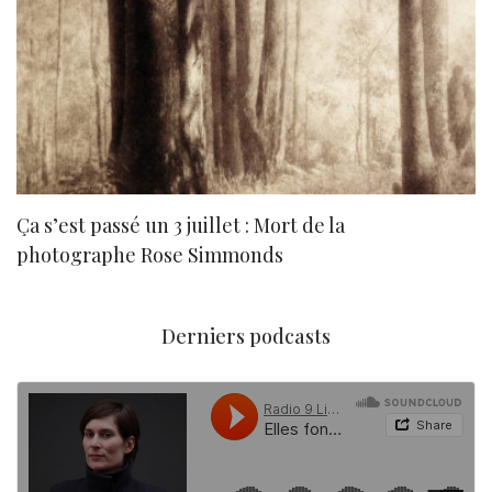
Ça s’est passé un 3 juillet : Mort de la
N
photographe Rose Simmonds
Derniers podcasts