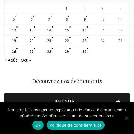
1
2
3
4
5
6
7
8
9
10
11
12
13
14
15
16
17
18
19
20
21
22
23
24
25
26
27
28
29
30
« Août
Oct »
Découvrez nos événements
AGENDA
Nous ne faisons aucune exploitation de cookie éventuellement
généré par WordPress ou l'une de ses extensions.
Ok
Politique de confidentialité
Suivez nous !