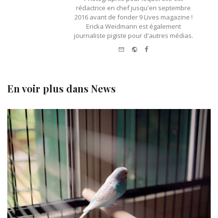
rédactrice en chef jusqu'en septembre
2016 avant de fonder 9 Lives magazine !
Ericka Weidmann est également
journaliste pigiste pour d'autres médias.
e-mail
Website
Facebook
En voir plus dans
News