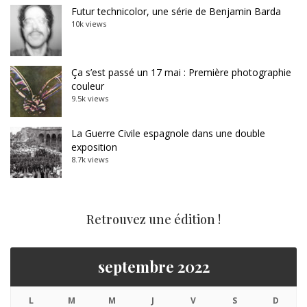
Futur technicolor, une série de Benjamin Barda
10k views
Ça s’est passé un 17 mai : Première photographie
couleur
9.5k views
La Guerre Civile espagnole dans une double
exposition
8.7k views
Retrouvez une édition !
septembre 2022
L
M
M
J
V
S
D