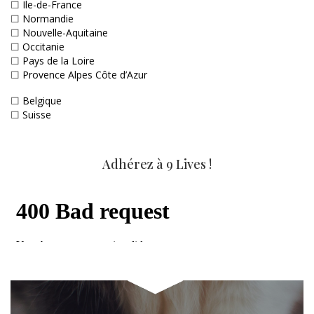
☐
Ile-de-France
☐
Normandie
☐
Nouvelle-Aquitaine
☐
Occitanie
☐
Pays de la Loire
☐
Provence Alpes Côte d’Azur
☐
Belgique
☐
Suisse
Adhérez à 9 Lives !