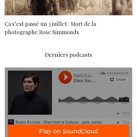
Ça s’est passé un 3 juillet : Mort de la
N
photographe Rose Simmonds
Derniers podcasts