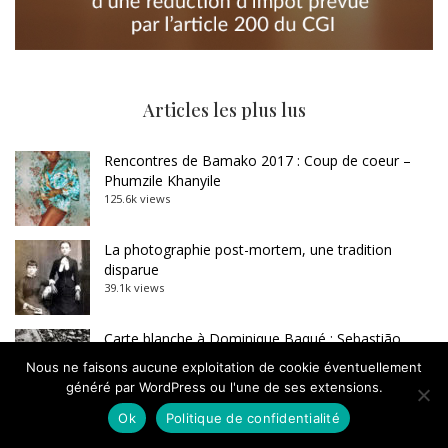
Articles les plus lus
Rencontres de Bamako 2017 : Coup de coeur –
Phumzile Khanyile
125.6k views
La photographie post-mortem, une tradition
disparue
39.1k views
Carte blanche à Dominique Baqué : Sebastião
Salgado, l’imposture
Nous ne faisons aucune exploitation de cookie éventuellement
33.4k views
généré par WordPress ou l'une de ses extensions.
Ok
Politique de confidentialité
Manque de culture photographique dans le
photojournalisme