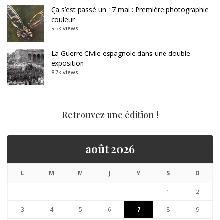
Ça s’est passé un 17 mai : Première photographie
couleur
9.5k views
La Guerre Civile espagnole dans une double
exposition
8.7k views
Retrouvez une édition !
août 2026
L
M
M
J
V
S
D
1
2
3
4
5
6
7
8
9