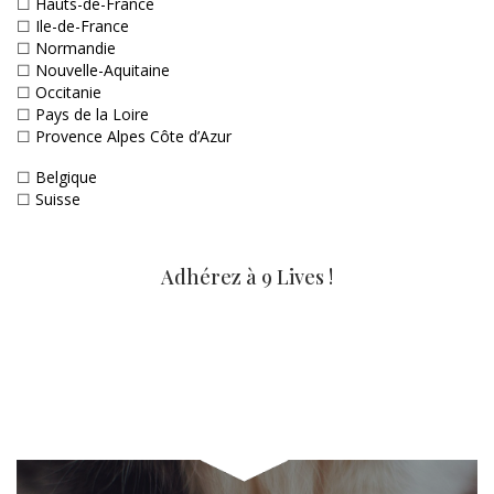
☐
Hauts-de-France
☐
Ile-de-France
☐
Normandie
☐
Nouvelle-Aquitaine
☐
Occitanie
☐
Pays de la Loire
☐
Provence Alpes Côte d’Azur
☐
Belgique
☐
Suisse
Adhérez à 9 Lives !