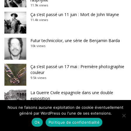
11.9k views
Ça s’est passé un 11 juin : Mort de John Wayne
11.4k views
Futur technicolor, une série de Benjamin Barda
10k views
Ça s’est passé un 17 mai : Première photographie
couleur
9.5k views
La Guerre Civile espagnole dans une double
exposition
8.7k views
Nous ne faisons aucune exploitation de cookie éventuellement
généré par WordPress ou l'une de ses extensions.
Ok
Politique de confidentialité
Retrouvez une édition !