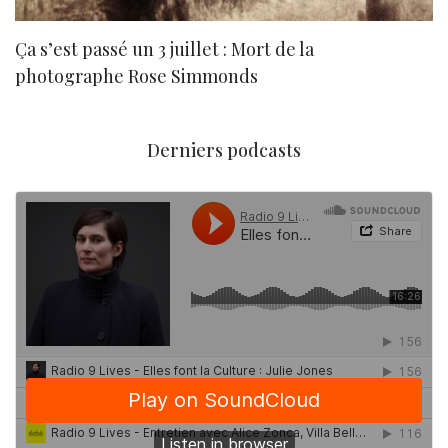
Ça s’est passé un 3 juillet : Mort de la
N
photographe Rose Simmonds
Derniers podcasts