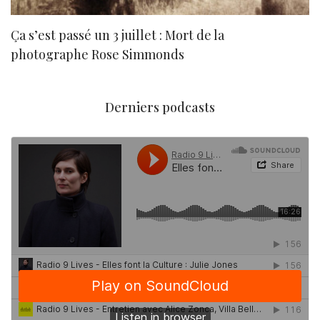
Ça s’est passé un 3 juillet : Mort de la
N
photographe Rose Simmonds
Derniers podcasts