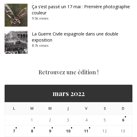
Ça s’est passé un 17 mai : Première photographie
couleur
9.5k views
La Guerre Civile espagnole dans une double
exposition
8.7k views
Retrouvez une édition !
mars 2022
L
M
M
J
V
S
D
1
2
3
4
5
6
7
8
9
10
11
12
13