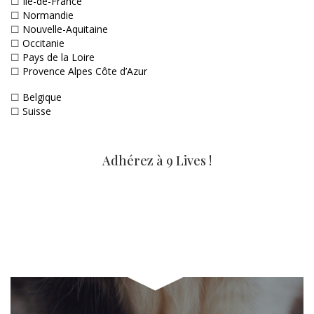
☐
Ile-de-France
☐
Normandie
☐
Nouvelle-Aquitaine
☐
Occitanie
☐
Pays de la Loire
☐
Provence Alpes Côte d’Azur
☐
Belgique
☐
Suisse
Adhérez à 9 Lives !