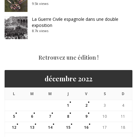
9.5k views
La Guerre Civile espagnole dans une double
exposition
8.7k views
Retrouvez une édition !
décembre 2022
L
M
M
J
V
S
D
1
2
3
4
5
6
7
8
9
10
11
12
13
14
15
16
17
18