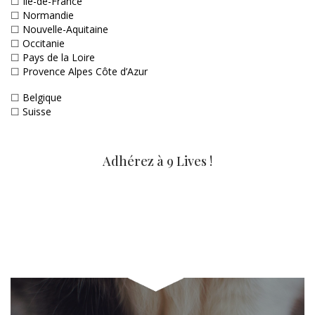
☐
Ile-de-France
☐
Normandie
☐
Nouvelle-Aquitaine
☐
Occitanie
☐
Pays de la Loire
☐
Provence Alpes Côte d’Azur
☐
Belgique
☐
Suisse
Adhérez à 9 Lives !