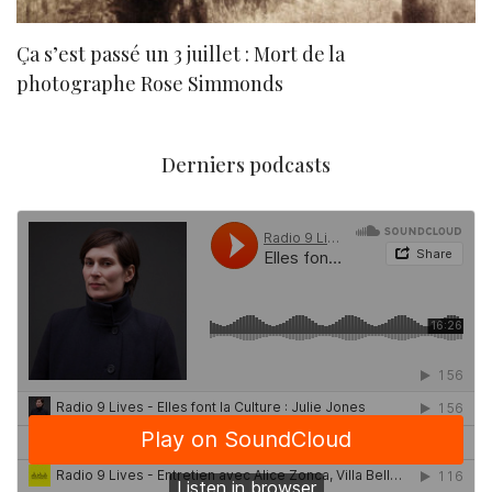
Ça s’est passé un 3 juillet : Mort de la
N
photographe Rose Simmonds
Derniers podcasts