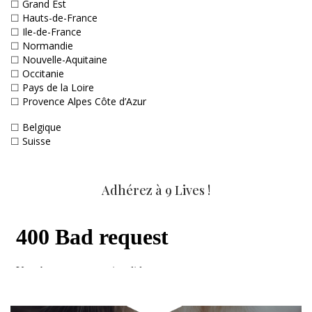
☐
Grand Est
☐
Hauts-de-France
☐
Ile-de-France
☐
Normandie
☐
Nouvelle-Aquitaine
☐
Occitanie
☐
Pays de la Loire
☐
Provence Alpes Côte d’Azur
☐
Belgique
☐
Suisse
Adhérez à 9 Lives !