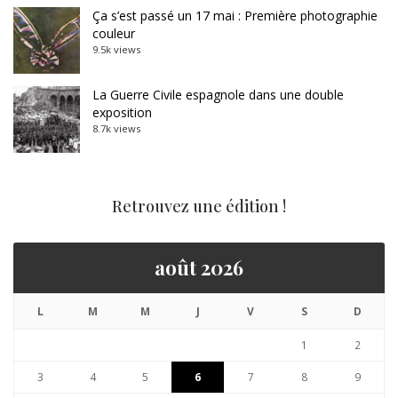
Ça s’est passé un 17 mai : Première photographie
couleur
9.5k views
La Guerre Civile espagnole dans une double
exposition
8.7k views
Retrouvez une édition !
août 2026
L
M
M
J
V
S
D
1
2
3
4
5
6
7
8
9