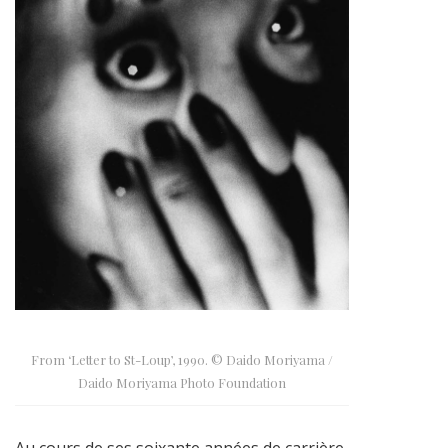
From ‘Letter to St-Loup’, 1990. © Daido Moriyama /
Daido Moriyama Photo Foundation
Au cours de ses soixante années de carrière,