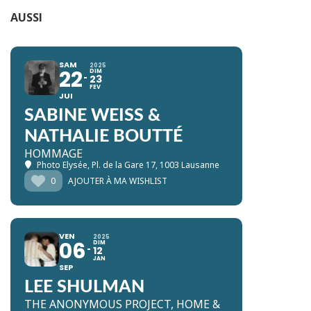
AUSSI
SAM
2025
22
DIM
23
FEV
JUI
SABINE WEISS &
NATHALIE BOUTTÉ
HOMMAGE
Photo Elysée
, Pl. de la Gare 17, 1003 Lausanne
0
AJOUTER À MA WISHLIST
VEN
2025
06
DIM
12
JAN
SEP
LEE SHULMAN
THE ANONYMOUS PROJECT, HOME &