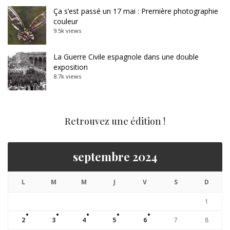
Ça s’est passé un 17 mai : Première photographie
couleur
9.5k views
La Guerre Civile espagnole dans une double
exposition
8.7k views
Retrouvez une édition !
septembre 2024
L
M
M
J
V
S
D
1
2
3
4
5
6
7
8