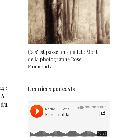
rd
Ça s’est passé un 3 juillet : Mort
Né un 2 juil
de la photographe Rose
Simmonds
4 :
Derniers podcasts
CA
 du