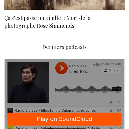
Ça s’est passé un 3 juillet : Mort de la
N
photographe Rose Simmonds
Derniers podcasts