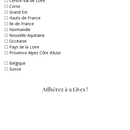
☐
Centre-Val de Loire
☐
Corse
☐
Grand Est
☐
Hauts-de-France
☐
Ile-de-France
☐
Normandie
☐
Nouvelle-Aquitaine
☐
Occitanie
☐
Pays de la Loire
☐
Provence Alpes Côte d’Azur
☐
Belgique
☐
Suisse
Adhérez à 9 Lives !