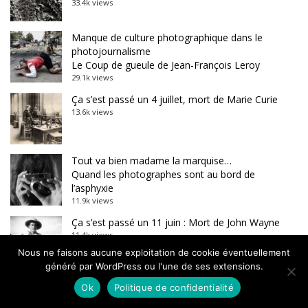
33.4k views
Manque de culture photographique dans le
photojournalisme
Le Coup de gueule de Jean-François Leroy
29.1k views
Ça s’est passé un 4 juillet, mort de Marie Curie
13.6k views
Tout va bien madame la marquise…
Quand les photographes sont au bord de
l’asphyxie
11.9k views
Ça s’est passé un 11 juin : Mort de John Wayne
11.4k views
Nous ne faisons aucune exploitation de cookie éventuellement
généré par WordPress ou l'une de ses extensions.
Futur technicolor, une série de Benjamin Barda
Ok
Politique de confidentialité
10k views