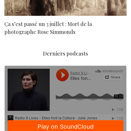
Ça s’est passé un 3 juillet : Mort de la
N
photographe Rose Simmonds
Derniers podcasts