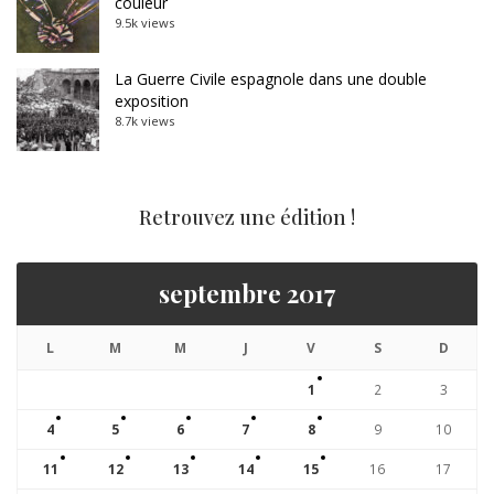
couleur
9.5k views
La Guerre Civile espagnole dans une double
exposition
8.7k views
Retrouvez une édition !
septembre 2017
L
M
M
J
V
S
D
1
2
3
4
5
6
7
8
9
10
11
12
13
14
15
16
17