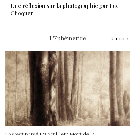
Une réflexion sur la photographie par Luc
Choquer
L'Ephéméride
Ça s’est passé un 3 juillet : Mort de la
N