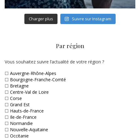
Charger plus
Suivre sur Instagram
Par région
Vous souhaitez suivre l’actualité de votre région ?
☐
Auvergne-Rhône-Alpes
☐
Bourgogne-Franche-Comté
☐
Bretagne
☐
Centre-Val de Loire
☐
Corse
☐
Grand Est
☐
Hauts-de-France
☐
Ile-de-France
☐
Normandie
☐
Nouvelle-Aquitaine
☐
Occitanie