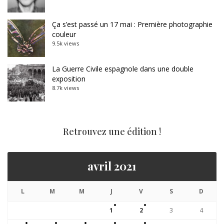
Ça s’est passé un 17 mai : Première photographie
couleur
9.5k views
La Guerre Civile espagnole dans une double
exposition
8.7k views
Retrouvez une édition !
avril 2021
L
M
M
J
V
S
D
1
2
3
4