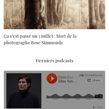
Ça s’est passé un 3 juillet : Mort de la
N
photographe Rose Simmonds
Derniers podcasts