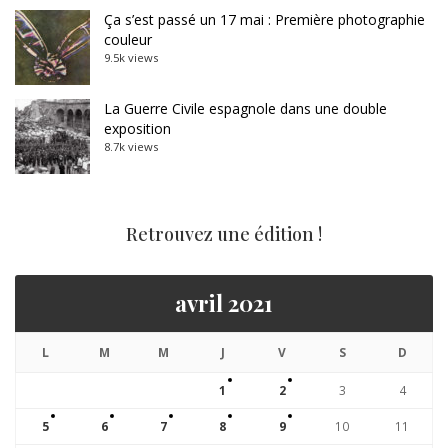
Ça s’est passé un 17 mai : Première photographie
couleur
9.5k views
La Guerre Civile espagnole dans une double
exposition
8.7k views
Retrouvez une édition !
avril 2021
L
M
M
J
V
S
D
1
2
3
4
5
6
7
8
9
10
11