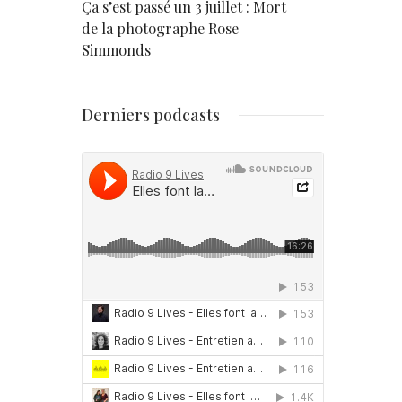
rd
Ça s’est passé un 3 juillet : Mort
Né un 2 juil
de la photographe Rose
Simmonds
Derniers podcasts