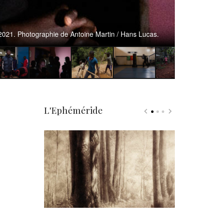
Cameroun, 
2021. Photographie de Antoine Martin / Hans Lucas.
L'Ephéméride