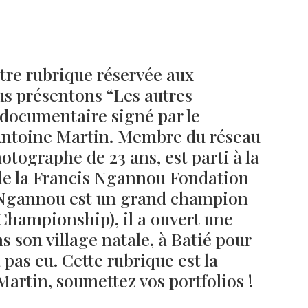
Né un 2 juillet : André Kertész
Né un 1er juillet : Léona
Misonne
tre rubrique réservée aux
s présentons “Les autres
 documentaire signé par le
Antoine Martin. Membre du réseau
otographe de 23 ans, est parti à la
de la Francis Ngannou Fondation
 Ngannou est un grand champion
Championship), il a ouvert une
 son village natale, à Batié pour
a pas eu. Cette rubrique est la
artin, soumettez vos portfolios !