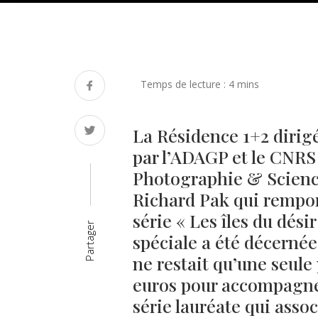
La Résidence 1+2 dirig
par l’ADAGP et le CNRS 
Photographie & Science
Richard Pak qui rempor
série « Les îles du dési
Partager
spéciale a été décernée
ne restait qu’une seule 
euros pour accompagner
série lauréate qui asso