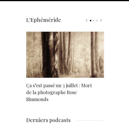
L'Ephéméride
rd
Ça s’est passé un 3 juillet : Mort
Né un 2 juil
de la photographe Rose
Simmonds
Derniers podcasts