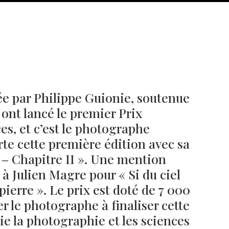
ée par Philippe Guionie, soutenue
ont lancé le premier Prix
s, et c’est le photographe
te cette première édition avec sa
Né un 2 juillet : André Kertész
Né un 1er juillet : Léona
r – Chapitre II ». Une mention
Misonne
 à Julien Magre pour « Si du ciel
pierre ». Le prix est doté de 7 000
 le photographe à finaliser cette
cie la photographie et les sciences