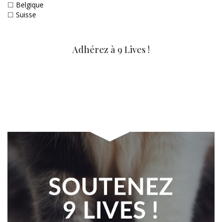
☐
Belgique
☐
Suisse
Adhérez à 9 Lives !