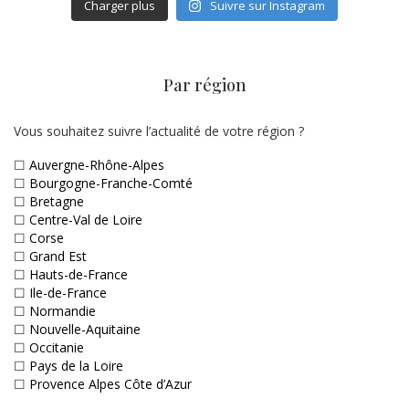
Charger plus
Suivre sur Instagram
Par région
Vous souhaitez suivre l’actualité de votre région ?
☐
Auvergne-Rhône-Alpes
☐
Bourgogne-Franche-Comté
☐
Bretagne
☐
Centre-Val de Loire
☐
Corse
☐
Grand Est
☐
Hauts-de-France
☐
Ile-de-France
☐
Normandie
☐
Nouvelle-Aquitaine
☐
Occitanie
☐
Pays de la Loire
☐
Provence Alpes Côte d’Azur